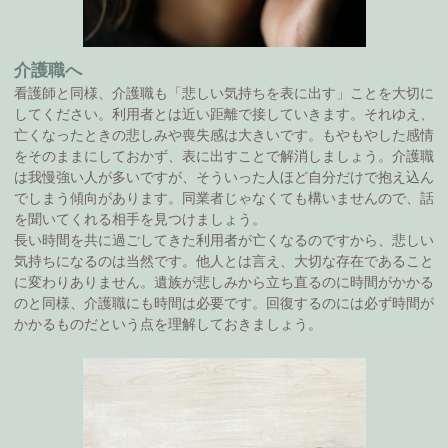
介護職へ
看護師と同様、介護職も「悲しい気持ちを表に出す」ことを大切に
してください。利用者とは近い距離で接していきます。それゆえ、
亡くなったときの悲しみや喪失感は大きいです。もやもやした感情
をそのままにしておかず、表に出すことで解消しましょう。介護職
は我慢強い人が多いですが、そういった人ほど自分だけで抱え込ん
でしまう傾向があります。同業者じゃなくても構いませんので、話
を聞いてくれる相手を見つけましょう。
長い時間を共に過ごしてきた利用者が亡くなるのですから、悲しい
気持ちになるのは当然です。他人とは言え、大切な存在であること
に変わりありません。遺族が悲しみから立ち直るのに時間がかかる
のと同様、介護職にも時間は必要です。回復するのには必ず時間が
かかるものだという点を理解しておきましょう。