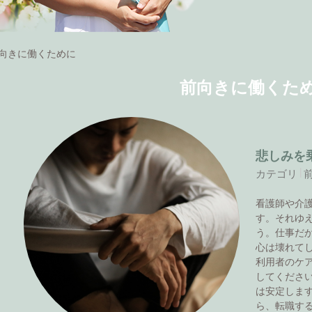
向きに働くために
前向きに働くた
悲しみを
カテゴリ
看護師や介
す。それゆ
う。仕事だ
心は壊れて
利用者のケ
してくださ
は安定しま
ら、転職す